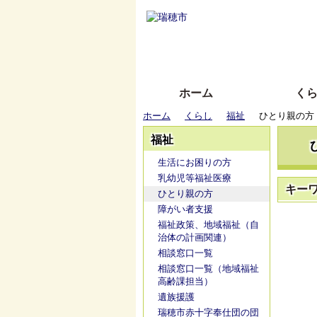
ホーム
く
ホーム
くらし
福祉
ひとり親の方
福祉
生活にお困りの方
乳幼児等福祉医療
キー
ひとり親の方
障がい者支援
福祉政策、地域福祉（自
治体の計画関連）
相談窓口一覧
相談窓口一覧（地域福祉
高齢課担当）
遺族援護
瑞穂市赤十字奉仕団の団