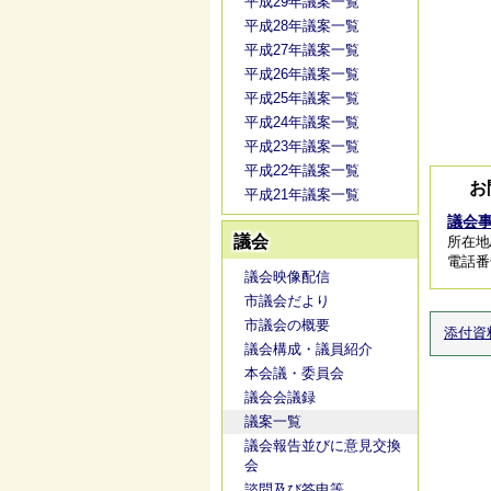
平成29年議案一覧
平成28年議案一覧
平成27年議案一覧
平成26年議案一覧
平成25年議案一覧
平成24年議案一覧
平成23年議案一覧
平成22年議案一覧
お
平成21年議案一覧
議会
議会
所在地
電話番号/
議会映像配信
市議会だより
市議会の概要
添付資
議会構成・議員紹介
本会議・委員会
議会会議録
議案一覧
議会報告並びに意見交換
会
諮問及び答申等