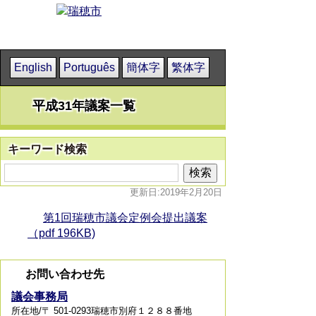
English
Português
簡体字
繁体字
平成31年議案一覧
キーワード検索
更新日:2019年2月20日
第1回瑞穂市議会定例会提出議案
（pdf 196KB)
お問い合わせ先
議会事務局
所在地/〒 501-0293瑞穂市別府１２８８番地