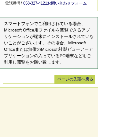
電話番号/
058-327-4121
お問い合わせフォーム
スマートフォンでご利用されている場合、
Microsoft Office用ファイルを閲覧できるアプ
リケーションが端末にインストールされていな
いことがございます。その場合、Microsoft
Officeまたは無償のMicrosoft社製ビューアーア
プリケーションの入っているPC端末などをご
利用し閲覧をお願い致します。
ページの先頭へ戻る
サイトマップ
免責事項・著作権
リンク集
サイト
の使い方
プライバシーポリシー
瑞穂市役所（法人番号：6000020212164)
穂積庁舎 ／ 〒501-0293 岐阜県瑞穂市別府1288番
地 電話：
058-327-4111
ファックス：058-327-7414
巣南庁舎 ／ 〒501-0392 岐阜県瑞穂市宮田300番地
2 電話：
058-327-2100
ファックス：058-327-2109