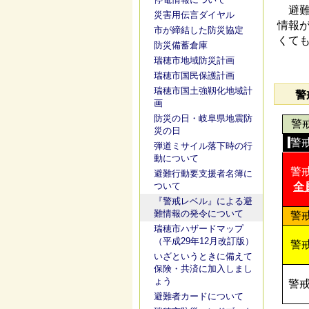
避難
災害用伝言ダイヤル
情報
市が締結した防災協定
くて
防災備蓄倉庫
瑞穂市地域防災計画
瑞穂市国民保護計画
瑞穂市国土強靱化地域計
警
画
防災の日・岐阜県地震防
警
災の日
警
弾道ミサイル落下時の行
動について
警
避難行動要支援者名簿に
ついて
全
『警戒レベル』による避
難情報の発令について
警
瑞穂市ハザードマップ
（平成29年12月改訂版）
警
いざというときに備えて
保険・共済に加入しまし
ょう
警
避難者カードについて