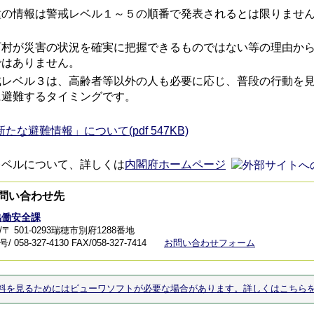
種の情報は警戒レベル１～５の順番で発表されるとは限りませ
町村が災害の状況を確実に把握できるものではない等の理由か
ではありません。
戒レベル３は、高齢者等以外の人も必要に応じ、普段の行動を
に避難するタイミングです。
新たな避難情報」について(pdf 547KB)
レベルについて、詳しくは
内閣府ホームページ
問い合わせ先
協働安全課
〒 501-0293瑞穂市別府1288番地
 058-327-4130
FAX/058-327-7414
お問い合わせフォーム
料を見るためにはビューワソフトが必要な場合があります。詳しくはこちら