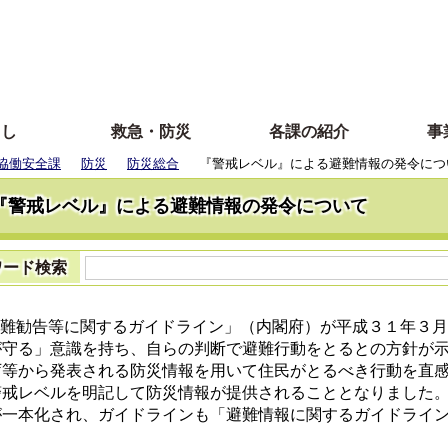
らし
救急・防災
各課の紹介
事
協働安全課
防災
防災総合
『警戒レベル』による避難情報の発令につ
『警戒レベル』による避難情報の発令について
ワード検索
難勧告等に関するガイドライン」（内閣府）が平成３１年３月
が守る」意識を持ち、自らの判断で避難行動をとるとの方針が
庁等から発表される防災情報を用いて住民がとるべき行動を直
警戒レベルを明記して防災情報が提供されることとなりました
が一本化され、ガイドラインも「避難情報に関するガイドライ