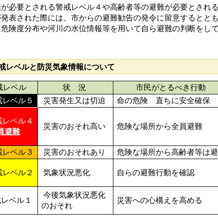
が必要とされる警戒レベル４や高齢者等の避難が必要とされる
が発表された際には、市からの避難勧告の発令に留意するとと
も危険度分布や河川の水位情報等を用いて自ら避難の判断をし
戒レベルと防災気象情報について
戒レベル
状 況
市民がとるべき行動
戒レベル５
災害発生又は切迫
命の危険 直ちに安全確保
戒レベル４
災害のおそれ高い
危険な場所から全員避難
員避難
戒レベル３
災害のおそれあり
危険な場所から高齢者等は
戒レベル２
気象状況悪化
自らの避難行動を確認
今後気象状況悪化
戒レベル１
災害への心構えを高める
のおそれ