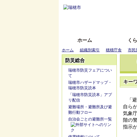
ホーム
く
ホーム
組織別索引
穂積庁舎
市民
防災総合
瑞穂市防災フェアについ
て
キー
瑞穂市ハザードマップ・
瑞穂市防災読本
「瑞穂市防災読本」アプ
「避
リ配信
自ら
避難場所・避難所及び避
難行動フロー
気象
自治会ごとの避難所一覧
階の
指示
停電情報について