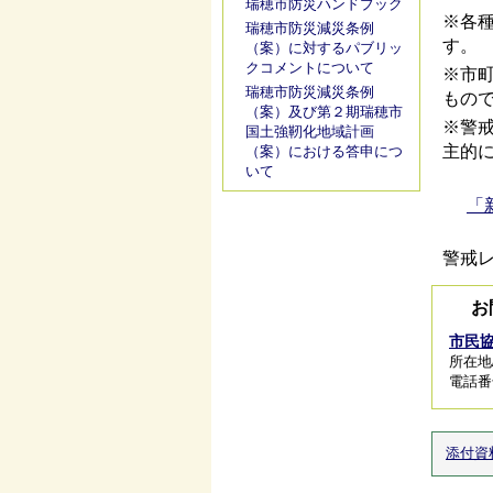
瑞穂市防災ハンドブック
※各
瑞穂市防災減災条例
す。
（案）に対するパブリッ
クコメントについて
※市
瑞穂市防災減災条例
もの
（案）及び第２期瑞穂市
※警
国土強靭化地域計画
主的
（案）における答申につ
いて
「
警戒
お
市民
所在地/
電話番号/
添付資