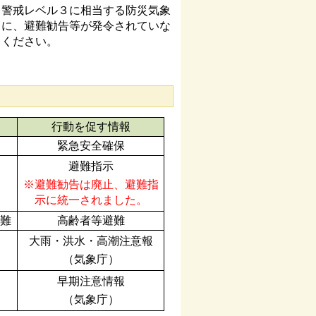
警戒レベル３に相当する防災気象
もに、避難勧告等が発令されていな
てください。
行動を促す情報
緊急安全確保
避難指示
※避難勧告は廃止、避難指
示に統一されました。
避難
高齢者等避難
大雨・洪水・高潮注意報
（気象庁）
早期注意情報
（気象庁）