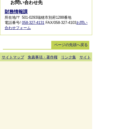
お問い合わせ先
財務情報課
所在地/〒 501-0293瑞穂市別府1288番地
電話番号/
058-327-4131
FAX/058-327-4103
お問い
合わせフォーム
ページの先頭へ戻る
サイトマップ
免責事項・著作権
リンク集
サイト
の使い方
プライバシーポリシー
瑞穂市役所（法人番号：6000020212164)
穂積庁舎 ／ 〒501-0293 岐阜県瑞穂市別府1288番
地 電話：
058-327-4111
ファックス：058-327-7414
巣南庁舎 ／ 〒501-0392 岐阜県瑞穂市宮田300番地
2 電話：
058-327-2100
ファックス：058-327-2109
開庁時間 ／午前9時00分より午後4時30分(土曜日、
日曜日、祝日、休日、年末年始は除く)