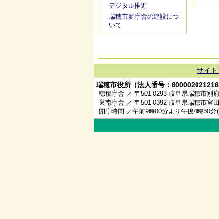
デジタル推進
瑞穂市新庁舎の建設につ
いて
サイト
瑞穂市役所（法人番号：600002021216
穂積庁舎 ／ 〒501-0293 岐阜県瑞穂市別府
巣南庁舎 ／ 〒501-0392 岐阜県瑞穂市宮田
開庁時間 ／午前9時00分より午後4時30