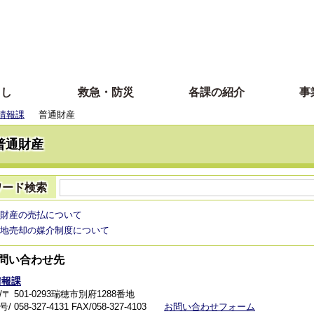
らし
救急・防災
各課の紹介
事
情報課
普通財産
普通財産
ワード検索
財産の売払について
地売却の媒介制度について
問い合わせ先
情報課
〒 501-0293瑞穂市別府1288番地
 058-327-4131
FAX/058-327-4103
お問い合わせフォーム