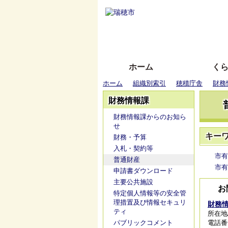
ホーム
く
ホーム
組織別索引
穂積庁舎
財務
財務情報課
財務情報課からのお知ら
せ
キー
財務・予算
入札・契約等
市有
普通財産
市有
申請書ダウンロード
主要公共施設
お
特定個人情報等の安全管
理措置及び情報セキュリ
財務
ティ
所在地/
パブリックコメント
電話番号/