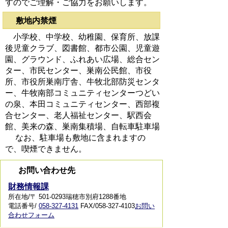
すのでご理解・ご協力をお願いします。
敷地内禁煙
小学校、中学校、幼稚園、保育所、放課
後児童クラブ、図書館、都市公園、児童遊
園、グラウンド、ふれあい広場、総合セン
ター、市民センター、巣南公民館、市役
所、市役所巣南庁舎、牛牧北部防災センタ
ー、牛牧南部コミュニティセンターつどい
の泉、本田コミュニティセンター、西部複
合センター、老人福祉センター、駅西会
館、美来の森、巣南集積場、自転車駐車場
なお、駐車場も敷地に含まれますの
で、喫煙できません。
お問い合わせ先
財務情報課
所在地/〒 501-0293瑞穂市別府1288番地
電話番号/
058-327-4131
FAX/058-327-4103
お問い
合わせフォーム