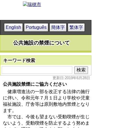
English
Português
簡体字
繁体字
公共施設の禁煙について
キーワード検索
更新日:2019年6月28日
公共施設禁煙にご協力ください
健康増進法の一部を改正する法律の施行
に伴い、令和元年７月１日より学校や児童
福祉施設、庁舎等は原則敷地内禁煙となり
ます。
市では、今後も望まない受動喫煙が生じ
ないよう、受動喫煙を防止するよう努めま