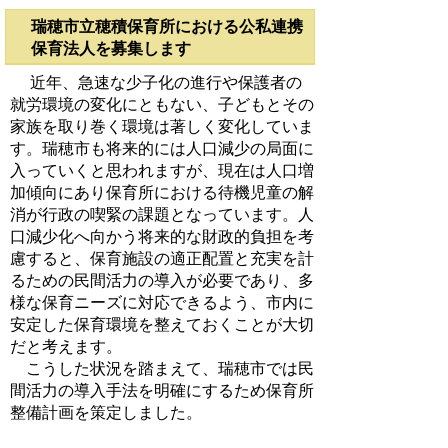
瑞穂市立穂積保育所における公私連携
保育法人を募集します
近年、急速な少子化の進行や保護者の
就労環境の変化にともない、子どもとその
家族を取り巻く環境は著しく変化していま
す。瑞穂市も将来的には人口減少の局面に
入っていくと思われますが、現在は人口増
加傾向にあり保育所における待機児童の解
消が行政の喫緊の課題となっています。人
口減少化へ向かう将来的な財政的負担を考
慮すると、保育施設の適正配置と充実を計
るための民間活力の導入が必要であり、多
様な保育ニーズに対応できるよう、市内に
安定した保育環境を整えておくことが大切
だと考えます。
こうした状況を踏まえて、瑞穂市では民
間活力の導入手法を明確にするため保育所
整備計画を策定しました。