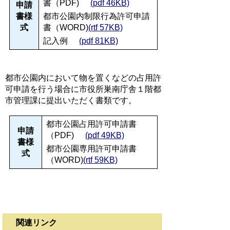
書（PDF)
(pdf 46KB)
申請
書様
都市公園内制限行為許可申請
式
書（WORD)
(rtf 57KB)
記入例
(pdf 81KB)
都市公園内において物を置くなどの占用許
可申請を行う場合に市役所巣南庁舎１階都
市管理課に提出いただく書類です。
都市公園占用許可申請書
申請
（PDF)
(pdf 49KB)
書様
都市公園専用許可申請書
式
（WORD)
(rtf 59KB)
関連リンク