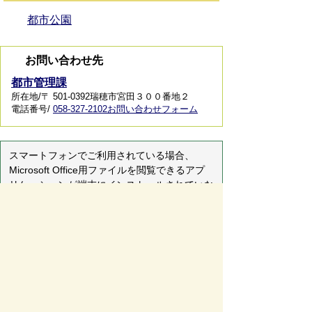
都市公園
お問い合わせ先
都市管理課
所在地/〒 501-0392瑞穂市宮田３００番地２
電話番号/
058-327-2102
お問い合わせフォーム
スマートフォンでご利用されている場合、
Microsoft Office用ファイルを閲覧できるアプ
リケーションが端末にインストールされていな
いことがございます。その場合、Microsoft
Officeまたは無償のMicrosoft社製ビューアーア
プリケーションの入っているPC端末などをご
利用し閲覧をお願い致します。
ページの先頭へ戻る
サイトマップ
免責事項・著作権
リンク集
サイト