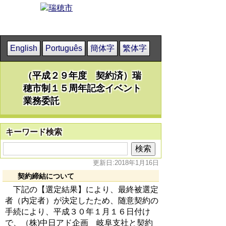
English
Português
簡体字
繁体字
（平成２９年度 契約済）瑞
穂市制１５周年記念イベント
業務委託
キーワード検索
更新日:2018年1月16日
契約締結について
下記の【選定結果】により、最終被選定
者（内定者）が決定したため、随意契約の
手続により、平成３０年１月１６日付け
で、（株)中日アド企画 岐阜支社と契約