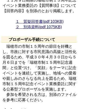
１１月９日期限の瑞穂市制１５周年記念
イベント業務委託の【質問事項】について
【回答内容】を別添のとおり掲載します。
１ 質疑回答書(pdf 103KB)
２ 別添資料(pdf 1075KB)
プロポーザル手続について
瑞穂市の市制１５周年の節目を好機と
し、市政に対する市民意識の高揚と活性化
を図るため、平成３０年４月３０日から５
月６日までを「瑞穂市制１５周年記念週
間」と位置づけ、「笑顔」をテーマに記念
イベントを連続して実施し、地域への愛着
や親しみのさらなる向上を図るため、瑞穂
市制１５周年記念イベント業務委託に関す
る公募型プロポーザルを実施します。
参加を希望される方は、別添のファイル
を参考に応募ください。