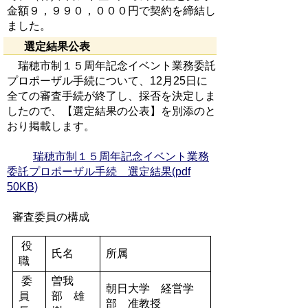
金額９，９９０，０００円で契約を締結し
ました。
選定結果公表
瑞穂市制１５周年記念イベント業務委託
プロポーザル手続について、12月25日に
全ての審査手続が終了し、採否を決定しま
したので、【選定結果の公表】を別添のと
おり掲載します。
瑞穂市制１５周年記念イベント業務
委託プロポーザル手続 選定結果(pdf
50KB)
審査委員の構成
役
氏名
所属
職
委
曽我
朝日大学 経営学
員
部 雄
部 准教授