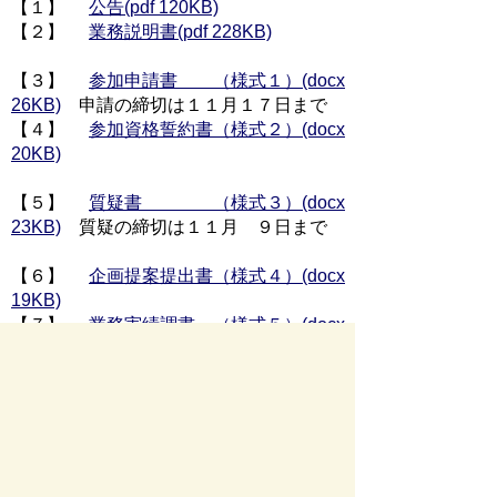
【１】
公告(pdf 120KB)
【２】
業務説明書(pdf 228KB)
【３】
参加申請書 （様式１）(docx
26KB)
申請の締切は１１月１７日まで
【４】
参加資格誓約書（様式２）(docx
20KB)
【５】
質疑書 （様式３）(docx
23KB)
質疑の締切は１１月 ９日まで
【６】
企画提案提出書（様式４）(docx
19KB)
【７】
業務実績調書 （様式５）(docx
15KB)
【８】
業務実施体制表（様式６）(docx
29KB)
【９】
スタッフ経歴・実務経験等調書
（様式７）(docx 20KB)