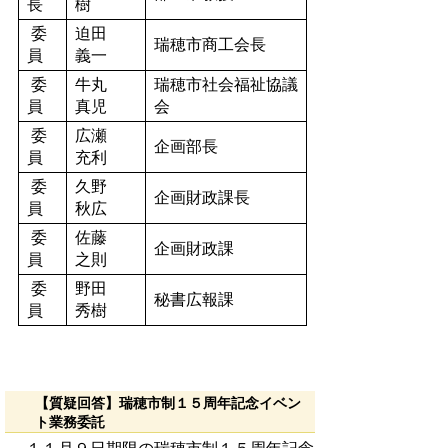
長
樹
委
迫田
瑞穂市商工会長
員
義一
委
牛丸
瑞穂市社会福祉協議
員
真児
会
委
広瀬
企画部長
員
充利
委
久野
企画財政課長
員
秋広
委
佐藤
企画財政課
員
之則
委
野田
秘書広報課
員
秀樹
【質疑回答】瑞穂市制１５周年記念イベン
ト業務委託