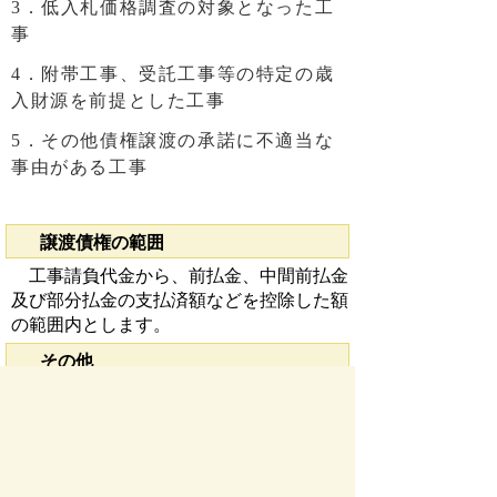
3．低入札価格調査の対象となった工
事
4．附帯工事、受託工事等の特定の歳
入財源を前提とした工事
5．その他債権譲渡の承諾に不適当な
事由がある工事
譲渡債権の範囲
工事請負代金から、前払金、中間前払金
及び部分払金の支払済額などを控除した額
の範囲内とします。
その他
制度の概要については、国土交通省ホー
ムページをご覧ください。
地域建設業経営強化融資制度について