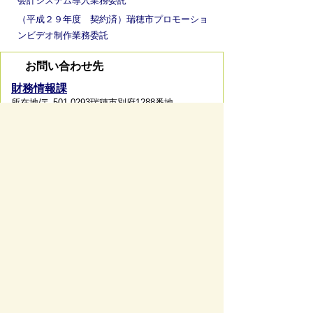
会計システム導入業務委託
（平成２９年度 契約済）瑞穂市プロモーショ
ンビデオ制作業務委託
お問い合わせ先
財務情報課
所在地/〒 501-0293瑞穂市別府1288番地
電話番号/
058-327-4131
FAX/058-327-4103
お問い
合わせフォーム
ページの先頭へ戻る
サイトマップ
免責事項・著作権
リンク集
サイト
の使い方
プライバシーポリシー
瑞穂市役所（法人番号：6000020212164)
穂積庁舎 ／ 〒501-0293 岐阜県瑞穂市別府1288番
地 電話：
058-327-4111
ファックス：058-327-7414
巣南庁舎 ／ 〒501-0392 岐阜県瑞穂市宮田300番地
2 電話：
058-327-2100
ファックス：058-327-2109
開庁時間 ／午前9時00分より午後4時30分(土曜日、