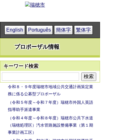
English
Português
簡体字
繁体字
プロポーザル情報
キーワード検索
令和８・９年度瑞穂市地域公共交通計画策定業
務に係る公募型プロポーザル
（令和５年度～令和７年度）瑞穂市外国人英語
指導助手派遣事業
（令和４年度～令和８年度）瑞穂市公共下水道
（瑞穂処理区）汚水管路施設整備事業（第１期
事業計画工区）