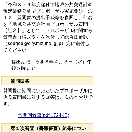
「令和８・９年度瑞穂市地域公共交通計画
策定業務公募型プロポーザル実施要領」の
１２．質問書の提出手続等を参照し、件名
を「地域公共交通計画プロポーザル質問
【社名】」として、プロポーザルに関する
質問書（様式５）を添付して総合政策課
（sougou@city.mizuho.lg.jp）宛に送付し
てください。
提出期限 令和８年４月８日（水）午
後５時まで
質問回答
質問提出期間にいただいたプロポーザルに
係る質問書に対する回答は、次のとおりで
す。
質問回答書(pdf 1724KB)
第１次審査（書類審査）結果につい