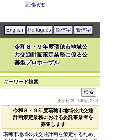
English
Português
簡体字
繁体字
令和８・９年度瑞穂市地域公
共交通計画策定業務に係る公
募型プロポーザル
キーワード検索
更新日:2026年5月27日
令和８・９年度瑞穂市地域公共交通
計画策定業務における委託事業者を
募集します
瑞穂市地域公共交通計画を策定するため、