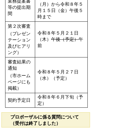
業務提案書
（月）から令和８年５
等の提出期
月１５日（金）午後５
間
時まで
第２次審査
令和８年５月２１日
（プレゼン
（木）
午後
（予定）
午
テーション
前
及びヒアリ
ング）
審査結果の
通知
令和８年５月２７日
（市ホーム
（水）（予定）
ページにも
掲載）
令和８年６月下旬（予
契約予定日
定）
プロポーザルに係る質問について
（受付は終了しました）