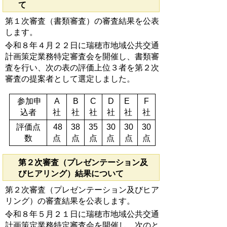
て
第１次審査（書類審査）の審査結果を公表
します。
令和８年４月２２日に瑞穂市地域公共交通
計画策定業務特定審査会を開催し、書類審
査を行い、次の表の評価上位３者を第２次
審査の提案者として選定しました。
参加申
A
B
C
D
E
F
込者
社
社
社
社
社
社
評価点
48
38
35
30
30
30
数
点
点
点
点
点
点
第２次審査（プレゼンテーション及
びヒアリング）結果について
第２次審査（プレゼンテーション及びヒア
リング）の審査結果を公表します。
令和８年５月２１日に瑞穂市地域公共交通
計画策定業務特定審査会を開催し、次のと