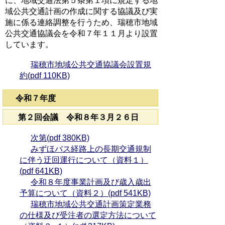
に、地域交通法第５条第１項に規定する地
域公共交通計画の作成に関する協議及び実
施に係る連絡調整を行うため、瑞穂市地域
公共交通協議会を令和７年１１月より設置
しています。
瑞穂市地域公共交通協議会設置規
約(pdf 110KB)
令和７年度
第２回会議 令和８年３月２６日
次第(pdf 380KB)
みずほバス経路上の長期交通規制
に伴う迂回運行について（資料１）
(pdf 641KB)
令和８年度事業計画及び歳入歳出
予算について（資料２）(pdf 541KB)
瑞穂市地域公共交通計画策定業務
の仕様及び受注者の選定方法について