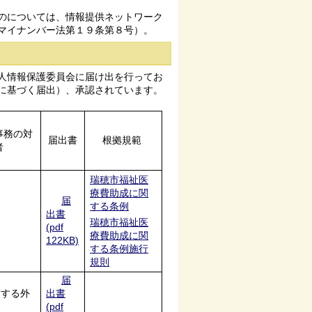
のについては、情報提供ネットワーク
マイナンバー法第１９条第８号）。
人情報保護委員会に届け出を行ってお
に基づく届出）、承認されています。
事務の対
届出書
根拠規範
者
瑞穂市福祉医
療費助成に関
届
する条例
出書
瑞穂市福祉医
(pdf
療費助成に関
122KB)
する条例施行
規則
届
窮する外
出書
(pdf