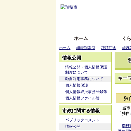
ホーム
く
ホーム
組織別索引
穂積庁舎
総務
情報公開
情報公開・個人情報保護
制度について
キー
独自利用事務について
個人情報保護
個人情報取扱事務登録簿
個人情報ファイル簿
独
当市
市政に関する情報
「独自
パブリックコメント
瑞穂
情報公開