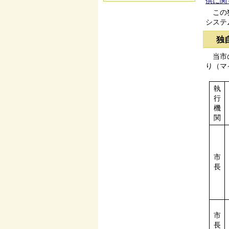
供に関
この独
システ
独
当市の
り（マ
執
行
機
関
市
長
市
長