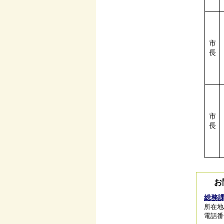
市
長
市
長
お
総務
所在地/
電話番号/