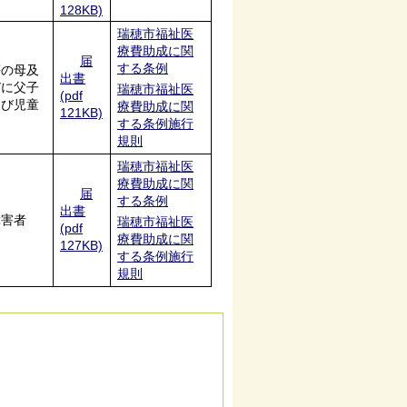
128KB)
瑞穂市福祉医
療費助成に関
届
する条例
等の母及
出書
びに父子
瑞穂市福祉医
(pdf
及び児童
療費助成に関
121KB)
する条例施行
規則
瑞穂市福祉医
療費助成に関
届
する条例
出書
障害者
瑞穂市福祉医
(pdf
療費助成に関
127KB)
する条例施行
規則