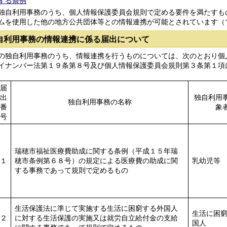
する条例
自利用事務のうち、個人情報保護委員会規則で定める要件を満たすも
ムを使用した他の地方公共団体等との情報連携が可能とされています（
自利用事務の情報連携に係る届出について
独自利用事務のうち、情報連携を行うものについては、次のとおり個
イナンバー法第１９条第８号及び個人情報保護委員会規則第３条第１項
届
出
独自利用
独自利用事務の名称
番
象
号
瑞穂市福祉医療費助成に関する条例（平成１５年瑞
１
穂市条例第６８号）の規定による医療費の助成に関
乳幼児等
する事務であって規則で定めるもの
生活保護法に準じて実施する生活に困窮する外国人
生活に困
２
に対する生活保護の実施又は就労自立給付金の支給
国人