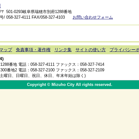
課
〒 501-0293岐阜県瑞穂市別府1288番地
 058-327-4111
FAX/058-327-4103
お問い合わせフォーム
マップ
免責事項・著作権
リンク集
サイトの使い方
プライバシー
4)
1288番地 電話：
058-327-4111
ファックス：058-327-7414
300番地2 電話：
058-327-2100
ファックス：058-327-2109
分(土曜日、日曜日、祝日、休日、年末年始は除く)
Copyright © Mizuho City All rights reserved.