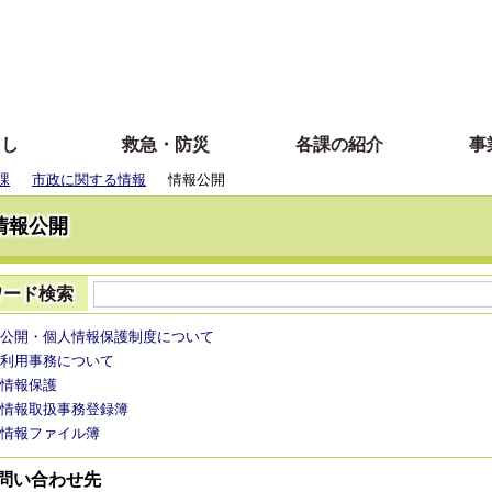
らし
救急・防災
各課の紹介
事
課
市政に関する情報
情報公開
情報公開
ワード検索
公開・個人情報保護制度について
利用事務について
情報保護
情報取扱事務登録簿
情報ファイル簿
問い合わせ先