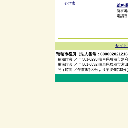
その他
総務
所在地/
電話番号/
サイト
瑞穂市役所（法人番号：600002021216
穂積庁舎 ／ 〒501-0293 岐阜県瑞穂市別府
巣南庁舎 ／ 〒501-0392 岐阜県瑞穂市宮田
開庁時間 ／午前9時00分より午後4時30