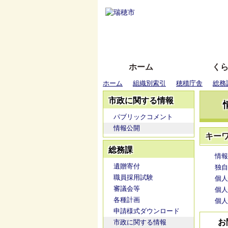
ホーム
く
ホーム
組織別索引
穂積庁舎
総務
市政に関する情報
パブリックコメント
情報公開
キー
総務課
情報
遺贈寄付
独自
職員採用試験
個人
審議会等
個人
各種計画
個人
申請様式ダウンロード
お
市政に関する情報