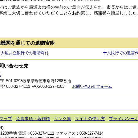
ではご遺族から廣瀬よね様の生前のご意向が伝えられ、市長からはご遺
事業に大切に使わせていただくことをお約束し、感謝状を贈呈しました
融機関を通じての遺贈寄附
B大垣共立銀行での遺贈寄付
十六銀行での遺言
問い合わせ先
課
〒 501-0293岐阜県瑞穂市別府1288番地
 058-327-4111
FAX/058-327-4103
お問い合わせフォーム
マップ
免責事項・著作権
リンク集
サイトの使い方
プライバシー
4)
1288番地 電話：
058-327-4111
ファックス：058-327-7414