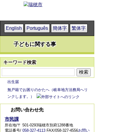
English
Português
簡体字
繁体字
子どもに関する事
キーワード検索
出生届
無戸籍でお困りのかたへ（岐阜地方法務局へリ
ンクします。）
お問い合わせ先
市民課
所在地/〒 501-0293瑞穂市別府1288番地
電話番号/
058-327-4113
FAX/058-327-4556
お問い