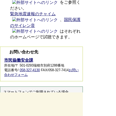
をご参照く
ださい。
緊急地震速報のチャイム
、
国民保護
のサイレン音
はそれぞれ
のホームページで試聴できます。
お問い合わせ先
市民協働安全課
所在地/〒 501-0293瑞穂市別府1288番地
電話番号/
058-327-4130
FAX/058-327-7414
お問い
合わせフォーム
スマートフォンでご利用されている場合、
Microsoft Office用ファイルを閲覧できるアプ
リケーションが端末にインストールされていな
いことがございます。その場合、Microsoft
Officeまたは無償のMicrosoft社製ビューアーア