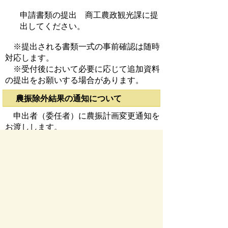
申請書類の提出 商工農政観光課に提
出してください。
※提出される書類一式の事前確認は随時
対応します。
※受付後において必要に応じて追加資料
の提出をお願いする場合があります。
農振除外結果の通知について
申出者（委任者）に農振計画変更通知を
お渡しします。
※申出されてから結果通知まで１年ほど
かかります。
瑞穂農業振興地域整備計画図
瑞穂農業振興地域整備計画図（令和
８年２月現在）(pdf 748KB)
お問い合わせ先