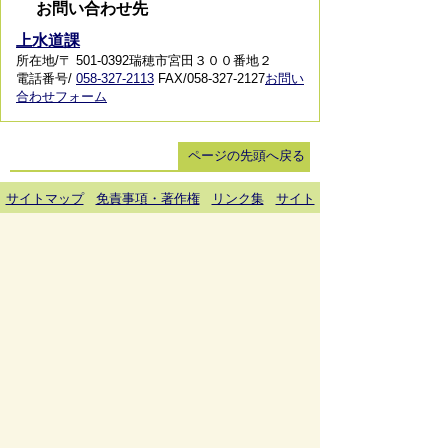
お問い合わせ先
上水道課
所在地/〒 501-0392瑞穂市宮田３００番地２
電話番号/
058-327-2113
FAX/058-327-2127
お問い
合わせフォーム
ページの先頭へ戻る
サイトマップ
免責事項・著作権
リンク集
サイト
の使い方
プライバシーポリシー
瑞穂市役所（法人番号：6000020212164)
穂積庁舎 ／ 〒501-0293 岐阜県瑞穂市別府1288番
地 電話：
058-327-4111
ファックス：058-327-7414
巣南庁舎 ／ 〒501-0392 岐阜県瑞穂市宮田300番地
2 電話：
058-327-2100
ファックス：058-327-2109
開庁時間 ／午前9時00分より午後4時30分(土曜日、
日曜日、祝日、休日、年末年始は除く)