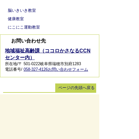
脳いきいき教室
健康教室
にこにこ運動教室
お問い合わせ先
地域福祉高齢課（ココロかさなるCCN
センター内）
所在地/〒 501-0222岐阜県瑞穂市別府1283
電話番号/
058-327-4126
お問い合わせフォーム
ページの先頭へ戻る
サイトマップ
免責事項・著作権
リンク集
サイト
の使い方
プライバシーポリシー
瑞穂市役所（法人番号：6000020212164)
穂積庁舎 ／ 〒501-0293 岐阜県瑞穂市別府1288番
地 電話：
058-327-4111
ファックス：058-327-7414
巣南庁舎 ／ 〒501-0392 岐阜県瑞穂市宮田300番地