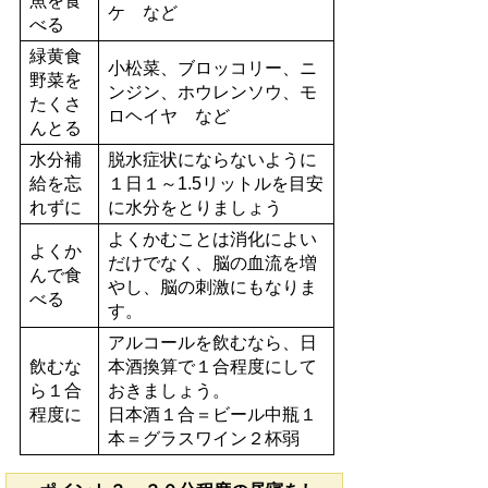
魚を食
ケ など
べる
緑黄食
小松菜、ブロッコリー、ニ
野菜を
ンジン、ホウレンソウ、モ
たくさ
ロヘイヤ など
んとる
水分補
脱水症状にならないように
給を忘
１日１～1.5リットルを目安
れずに
に水分をとりましょう
よくかむことは消化によい
よくか
だけでなく、脳の血流を増
んで食
やし、脳の刺激にもなりま
べる
す。
アルコールを飲むなら、日
飲むな
本酒換算で１合程度にして
ら１合
おきましょう。
程度に
日本酒１合＝ビール中瓶１
本＝グラスワイン２杯弱