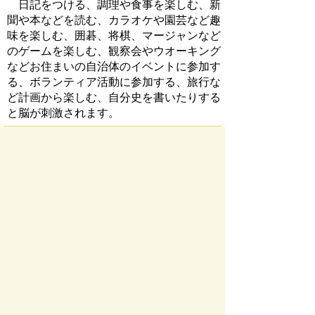
日記をつける、調理や食事を楽しむ、新
聞や本などを読む、カラオケや園芸など趣
味を楽しむ、囲碁、将棋、マージャンなど
のゲームを楽しむ、観察会やウオーキング
などお住まいの自治体のイベントに参加す
る、ボランティア活動に参加する、旅行な
ど計画から楽しむ、自分史を書いたりする
と脳が刺激されます。
注意！ 持病などのコントロールな
どにも気をつけて
高齢期になるとさまざまな持病を持って
いることがよくありますが、持病をよくコ
ントロールして悪化させないことは認知症
予防のためにも重要なことです。とくに糖
尿病や、高血圧、うつ病などは認知症と関
係が深いことが知られています。また頭部
のケガも認知症の発症につながりやすいの
で、転倒に気をつけましょう。