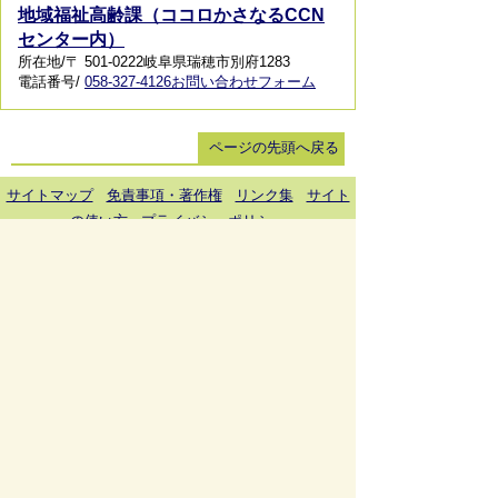
地域福祉高齢課（ココロかさなるCCN
センター内）
所在地/〒 501-0222岐阜県瑞穂市別府1283
電話番号/
058-327-4126
お問い合わせフォーム
ページの先頭へ戻る
サイトマップ
免責事項・著作権
リンク集
サイト
の使い方
プライバシーポリシー
瑞穂市役所（法人番号：6000020212164)
穂積庁舎 ／ 〒501-0293 岐阜県瑞穂市別府1288番
地 電話：
058-327-4111
ファックス：058-327-7414
巣南庁舎 ／ 〒501-0392 岐阜県瑞穂市宮田300番地
2 電話：
058-327-2100
ファックス：058-327-2109
開庁時間 ／午前9時00分より午後4時30分(土曜日、
日曜日、祝日、休日、年末年始は除く)
Copyright © Mizuho City All rights reserved.