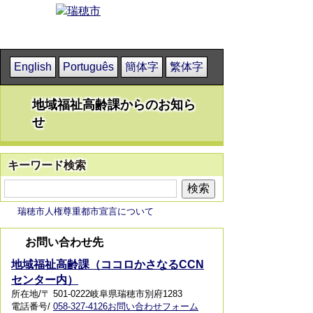
English
Português
簡体字
繁体字
地域福祉高齢課からのお知ら
せ
キーワード検索
瑞穂市人権尊重都市宣言について
お問い合わせ先
地域福祉高齢課（ココロかさなるCCN
センター内）
所在地/〒 501-0222岐阜県瑞穂市別府1283
電話番号/
058-327-4126
お問い合わせフォーム