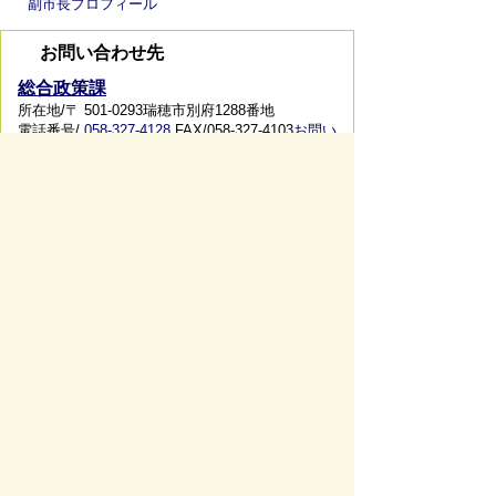
副市長プロフィール
お問い合わせ先
総合政策課
所在地/〒 501-0293瑞穂市別府1288番地
電話番号/
058-327-4128
FAX/058-327-4103
お問い
合わせフォーム
スマートフォンでご利用されている場合、
Microsoft Office用ファイルを閲覧できるアプ
リケーションが端末にインストールされていな
いことがございます。その場合、Microsoft
Officeまたは無償のMicrosoft社製ビューアーア
プリケーションの入っているPC端末などをご
利用し閲覧をお願い致します。
ページの先頭へ戻る
サイトマップ
免責事項・著作権
リンク集
サイト