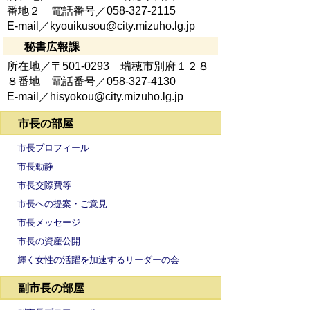
番地２ 電話番号／058-327-2115
E-mail／kyouikusou@city.mizuho.lg.jp
秘書広報課
所在地／〒501-0293 瑞穂市別府１２８
８番地 電話番号／058-327-4130
E-mail／hisyokou@city.mizuho.lg.jp
市長の部屋
市長プロフィール
市長動静
市長交際費等
市長への提案・ご意見
市長メッセージ
市長の資産公開
輝く女性の活躍を加速するリーダーの会
副市長の部屋