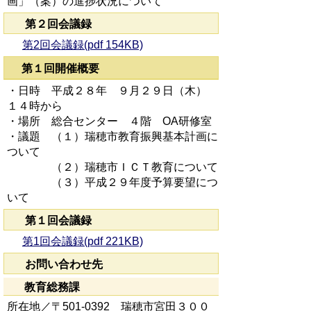
画」（案）の進捗状況について
第２回会議録
第2回会議録(pdf 154KB)
第１回開催概要
・日時 平成２８年 ９月２９日（木）
１４時から
・場所 総合センター ４階 OA研修室
・議題 （１）瑞穂市教育振興基本計画に
ついて
（２）瑞穂市ＩＣＴ教育について
（３）平成２９年度予算要望につ
いて
第１回会議録
第1回会議録(pdf 221KB)
お問い合わせ先
教育総務課
所在地／〒501-0392 瑞穂市宮田３００