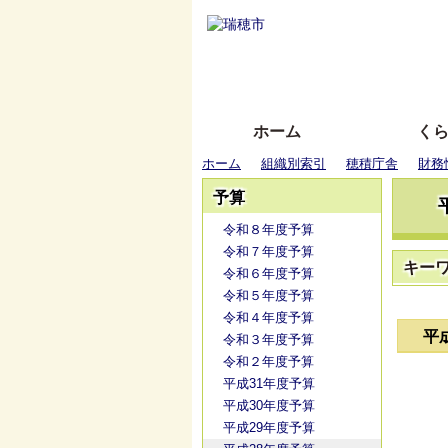
ホーム
く
ホーム
組織別索引
穂積庁舎
財務
予算
令和８年度予算
令和７年度予算
キー
令和６年度予算
令和５年度予算
令和４年度予算
平
令和３年度予算
令和２年度予算
平成31年度予算
平成30年度予算
平成29年度予算