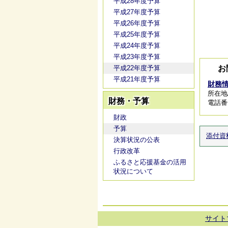
平成28年度予算
平成27年度予算
平成26年度予算
平成25年度予算
平成24年度予算
平成23年度予算
平成22年度予算
お
平成21年度予算
財務
所在地/
財務・予算
電話番号/
財政
予算
添付資
決算状況の公表
行政改革
ふるさと応援基金の活用
状況について
サイト