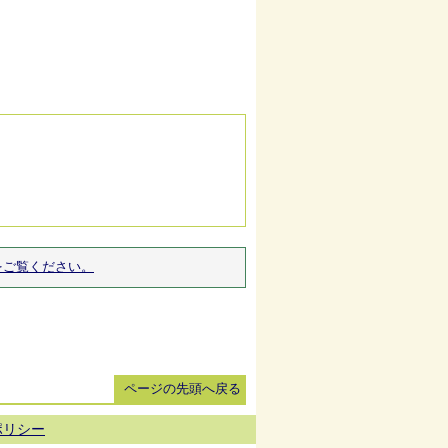
をご覧ください。
ページの先頭へ戻る
ポリシー