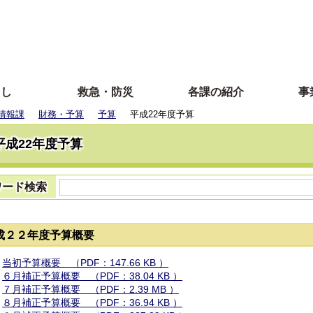
らし
救急・防災
各課の紹介
事
情報課
財務・予算
予算
平成22年度予算
平成22年度予算
ワード検索
成２２年度予算概要
当初予算概要 （PDF：147.66 KB ）
６月補正予算概要 （PDF：38.04 KB ）
７月補正予算概要 （PDF：2.39 MB ）
８月補正予算概要 （PDF：36.94 KB ）