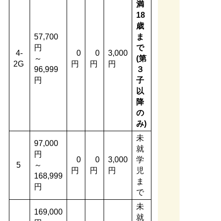
満
18
歳
57,700
ま
円
で
4-
0
0
3,000
～
(第
2G
円
円
円
96,999
３
円
子
以
降
の
み)
未
97,000
就
円
0
0
3,000
学
5
～
円
円
円
児
168,999
ま
円
で
未
169,000
就