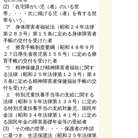
(2) 「在宅障がい児（者）のいる世
帯」・・・次に掲げる児（者）を有する世
帯をいう。
ア 身体障害者福祉法（昭和２４年法律
第２８３号）第１５条に定める身体障害者
手帳の交付を受けた者
イ 療育手帳制度要綱（昭和４８年９月
２７日厚生省発児第１５６号）に定める療
育手帳の交付を受けた者
ウ 精神保健及び精神障害者福祉に関す
る法律（昭和２５年法律第１２３号）第４
５条に定める精神障害者保健福祉手帳の交
付を受けた者
エ 特別児童扶養手当等の支給に関する
法律（昭和３９年法律第１３４号）に定め
る特別児童扶養手当の支給対象児、国民年
金法（昭和３４年法律第１４１号）に定め
る国民年金の障害基礎年金等の受給者
(3) 「その他の世帯」・・・保護者の申請
に基づき、生活保護法（昭和２５年法律第