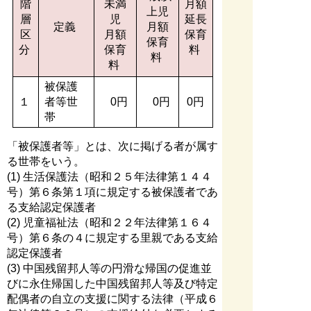
階
未満
月額
上児
層
児
延長
定義
月額
区
月額
保育
保育
分
保育
料
料
料
被保護
１
者等世
0円
0円
0円
帯
「被保護者等」とは、次に掲げる者が属す
る世帯をいう。
(1) 生活保護法（昭和２５年法律第１４４
号）第６条第１項に規定する被保護者であ
る支給認定保護者
(2) 児童福祉法（昭和２２年法律第１６４
号）第６条の４に規定する里親である支給
認定保護者
(3) 中国残留邦人等の円滑な帰国の促進並
びに永住帰国した中国残留邦人等及び特定
配偶者の自立の支援に関する法律（平成６