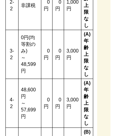
2-
0
0
1,000
非課税
上
2
円
円
円
限
な
し
(A)
0円(均
年
等割の
齢
3-
み)
0
0
3,000
上
2
～
円
円
円
限
48,599
な
円
し
(A)
48,600
年
円
齢
4-
0
0
3,000
～
上
2
円
円
円
57,699
限
円
な
し
(B)