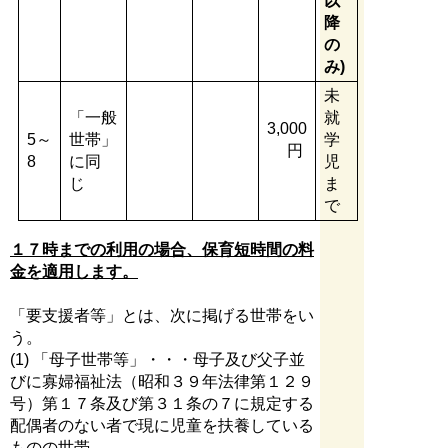
以
降
の
み)
未
「一般
就
3,000
5～
世帯」
学
円
8
に同
児
じ
ま
で
１７時までの利用の場合、保育短時間の料
金を適用します。
「要支援者等」とは、次に掲げる世帯をい
う。
(1) 「母子世帯等」・・・母子及び父子並
びに寡婦福祉法（昭和３９年法律第１２９
号）第１７条及び第３１条の７に規定する
配偶者のない者で現に児童を扶養している
ものの世帯