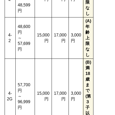
限
48,599
な
円
し
(A)
48,600
年
円
齢
4-
15,000
17,000
3,000
～
上
2
円
円
円
57,699
限
円
な
し
(B)
満
18
歳
57,700
ま
円
で
4-
15,000
17,000
3,000
～
(第
2G
円
円
円
96,999
３
円
子
以