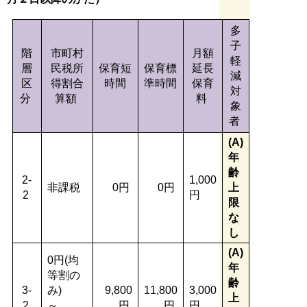
多
子
階
市町村
月額
軽
層
民税所
保育短
保育標
延長
減
区
得割合
時間
準時間
保育
対
分
算額
料
象
者
(A)
年
齢
2-
1,000
非課税
0円
0円
上
2
円
限
な
し
(A)
0円(均
年
等割の
齢
3-
み)
9,800
11,800
3,000
上
2
～
円
円
円