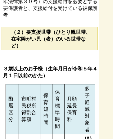
年法律第３０号）の支援給付を必要とする
要保護者と、支援給付を受けている被保護
者
（２）要支援世帯（ひとり親世帯、
在宅障がい児（者）のいる世帯な
ど）
３歳以上のお子様（生年月日が令和５年４
月１日以前のかた）
多
保
保
子
階
市町村
育
月額
育
軽
層
民税所
標
延長
短
減
区
得割合
準
保育
時
対
分
算額
時
料
間
象
間
者
(A)