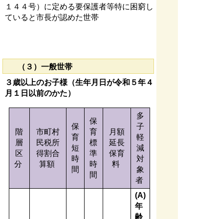
１４４号）に定める要保護者等特に困窮し
ていると市長が認めた世帯
（３）一般世帯
３歳以上のお子様（生年月日が令和５年４
月１日以前のかた）
多
保
保
子
階
市町村
育
月額
育
軽
層
民税所
標
延長
短
減
区
得割合
準
保育
時
対
分
算額
時
料
間
象
間
者
(A)
年
齢