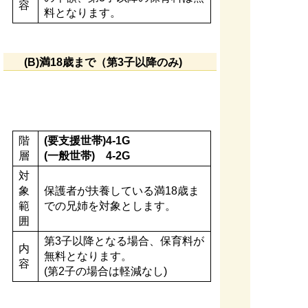
容
料となります。
(B)満18歳まで（第3子以降のみ)
階
(要支援世帯)4-1G
層
(一般世帯) 4-2G
対
象
保護者が扶養している満18歳ま
範
での兄姉を対象とします。
囲
第3子以降となる場合、保育料が
内
無料となります。
容
(第2子の場合は軽減なし)