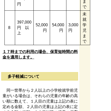
ま
円
で
未
就
397,000
52,000
54,000
3,000
学
8
円 以
円
円
円
児
上
ま
で
１７時までの利用の場合、保育短時間の料
金を適用します。
多子軽減について
同一世帯から２人以上の小学校就学前児
童がいる場合は、それらの児童の年齢の高
い順に数えて、１人目の児童は上記の表に
定める金額、２人目の児童は上記の表に定