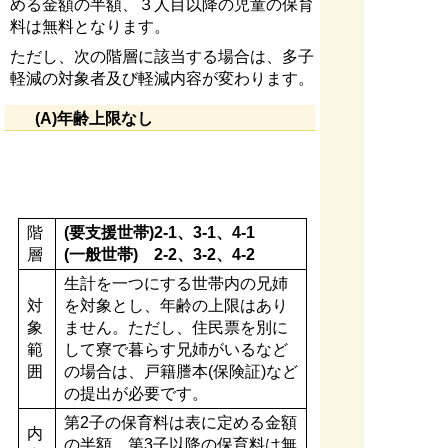
める金額の半額、３人目以降の児童の保育
料は無料となります。
ただし、次の階層に該当する場合は、多子
軽減の対象者及び軽減内容が変わります。
(A)年齢上限なし
階
(要支援世帯)2-1、3-1、4-1
層
(一般世帯) 2-2、3-2、4-2
生計を一つにする世帯内の兄姉
対
を対象とし、年齢の上限はあり
象
ません。ただし、住民票を別に
範
して寮で暮らす兄姉がいるなど
囲
の場合は、戸籍謄本(保険証)など
の提出が必要です。
第2子の保育料は表に定める金額
内
の半額、第3子以降の保育料は無