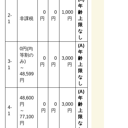
年
0
0
1,000
齢
2-
非課税
円
円
円
上
1
限
な
し
(A)
0円(均
年
等割の
0
0
3,000
齢
3-
み)
円
円
円
上
1
～
限
48,599
な
円
し
(A)
48,600
年
円
0
0
3,000
齢
4-
～
円
円
円
上
1
77,100
限
円
な