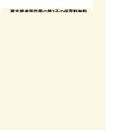
要支援者等世帯の第2子の保育料無料
区
(要支援世帯)2-1、3-1、4-1
分
⁽一般世帯⁾ 2‐2
生計を一つにする世帯内の兄姉
対
を対象とし、年齢の上限はあり
象
ません。ただし、住民票を別に
範
して寮で暮らす兄姉がいるなど
囲
の場合は、戸籍謄本（保険証）
などの提出が必要です。
内
第2子以降となる場合、保育料が
容
無料となります。
所得割額を確認するには・・・