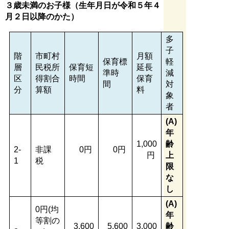
３歳未満のお子様（生年月日が令和５年４
月２日以降のかた）
多
子
階
市町村
月額
保育標
軽
層
民税所
保育短
延長
準時
減
区
得割合
時間
保育
間
対
分
算額
料
象
者
(A)
年
1,000
齢
2-
非課
0円
0円
円
上
1
税
限
な
し
(A)
0円(均
年
等割の
3,600
5,600
3,000
齢