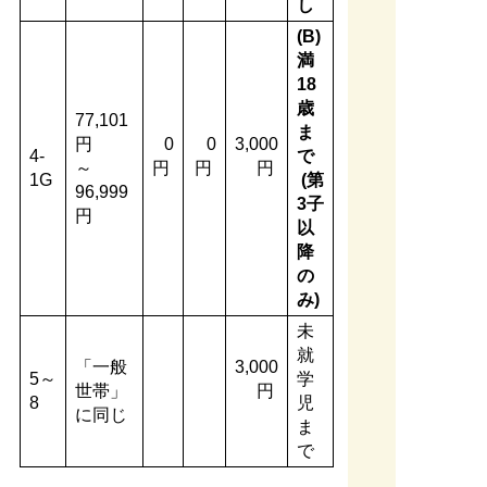
し
(B)
満
18
歳
77,101
ま
円
0
0
3,000
4-
で
～
円
円
円
1G
(第
96,999
3子
円
以
降
の
み)
未
就
「一般
3,000
5～
学
世帯」
円
8
児
に同じ
ま
で