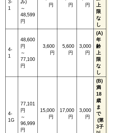
3-
み)
円
円
円
上
1
～
限
48,599
な
円
し
(A)
48,600
年
円
3,600
5,600
3,000
齢
4-
～
円
円
円
上
1
77,100
限
円
な
し
(B)
満
18
歳
77,101
ま
円
15,000
17,000
3,000
4-
で
～
円
円
円
1G
(第
96,999
3子
円