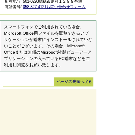
所在地/〒 501-0293瑞穂市別府１２８８番地
電話番号/
058-327-4121
お問い合わせフォーム
スマートフォンでご利用されている場合、
Microsoft Office用ファイルを閲覧できるアプ
リケーションが端末にインストールされていな
いことがございます。その場合、Microsoft
Officeまたは無償のMicrosoft社製ビューアーア
プリケーションの入っているPC端末などをご
利用し閲覧をお願い致します。
ページの先頭へ戻る
サイトマップ
免責事項・著作権
リンク集
サイト
の使い方
プライバシーポリシー
瑞穂市役所（法人番号：6000020212164)
穂積庁舎 ／ 〒501-0293 岐阜県瑞穂市別府1288番
地 電話：
058-327-4111
ファックス：058-327-7414
巣南庁舎 ／ 〒501-0392 岐阜県瑞穂市宮田300番地
2 電話：
058-327-2100
ファックス：058-327-2109