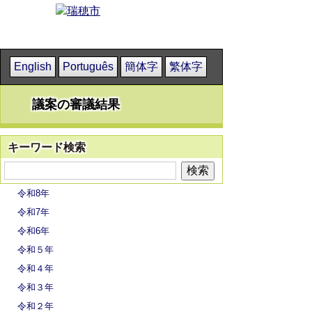
English
Português
簡体字
繁体字
議案の審議結果
キーワード検索
令和8年
令和7年
令和6年
令和５年
令和４年
令和３年
令和２年