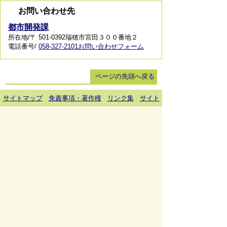
お問い合わせ先
都市開発課
所在地/〒 501-0392瑞穂市宮田３００番地２
電話番号/
058-327-2101
お問い合わせフォーム
ページの先頭へ戻る
サイトマップ
免責事項・著作権
リンク集
サイト
の使い方
プライバシーポリシー
瑞穂市役所（法人番号：6000020212164)
穂積庁舎 ／ 〒501-0293 岐阜県瑞穂市別府1288番
地 電話：
058-327-4111
ファックス：058-327-7414
巣南庁舎 ／ 〒501-0392 岐阜県瑞穂市宮田300番地
2 電話：
058-327-2100
ファックス：058-327-2109
開庁時間 ／午前9時00分より午後4時30分(土曜日、
日曜日、祝日、休日、年末年始は除く)