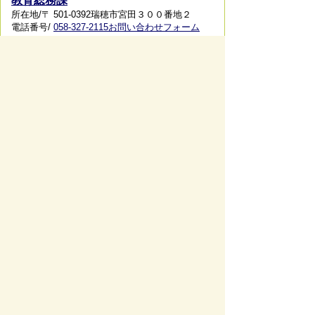
教育総務課
所在地/〒 501-0392瑞穂市宮田３００番地２
電話番号/
058-327-2115
お問い合わせフォーム
スマートフォンでご利用されている場合、
Microsoft Office用ファイルを閲覧できるアプ
リケーションが端末にインストールされていな
いことがございます。その場合、Microsoft
Officeまたは無償のMicrosoft社製ビューアーア
プリケーションの入っているPC端末などをご
利用し閲覧をお願い致します。
ページの先頭へ戻る
サイトマップ
免責事項・著作権
リンク集
サイト
の使い方
プライバシーポリシー
瑞穂市役所（法人番号：6000020212164)
穂積庁舎 ／ 〒501-0293 岐阜県瑞穂市別府1288番
地 電話：
058-327-4111
ファックス：058-327-7414
巣南庁舎 ／ 〒501-0392 岐阜県瑞穂市宮田300番地