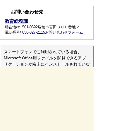
お問い合わせ先
教育総務課
所在地/〒 501-0392瑞穂市宮田３００番地２
電話番号/
058-327-2115
お問い合わせフォーム
スマートフォンでご利用されている場合、
Microsoft Office用ファイルを閲覧できるアプ
リケーションが端末にインストールされていな
いことがございます。その場合、Microsoft
Officeまたは無償のMicrosoft社製ビューアーア
プリケーションの入っているPC端末などをご
利用し閲覧をお願い致します。
ページの先頭へ戻る
サイトマップ
免責事項・著作権
リンク集
サイト
の使い方
プライバシーポリシー