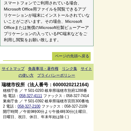
スマートフォンでご利用されている場合、
Microsoft Office用ファイルを閲覧できるアプ
リケーションが端末にインストールされていな
いことがございます。その場合、Microsoft
Officeまたは無償のMicrosoft社製ビューアーア
プリケーションの入っているPC端末などをご
利用し閲覧をお願い致します。
ページの先頭へ戻る
サイトマップ
免責事項・著作権
リンク集
サイト
の使い方
プライバシーポリシー
瑞穂市役所（法人番号：6000020212164)
穂積庁舎 ／ 〒501-0293 岐阜県瑞穂市別府1288番
地 電話：
058-327-4111
ファックス：058-327-7414
巣南庁舎 ／ 〒501-0392 岐阜県瑞穂市宮田300番地
2 電話：
058-327-2100
ファックス：058-327-2109
開庁時間 ／午前9時00分より午後4時30分(土曜日、
日曜日、祝日、休日、年末年始は除く)