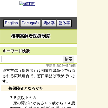
English
Português
簡体字
繁体字
後期高齢者医療制度
キーワード検索
更新日:2022年5月9日
運営主体（保険者）は都道府県単位で設置
される広域連合で、窓口業務は市が行いま
す。
被保険者となるかた
７５歳以上の方
一定の障がいがある６５歳から７４歳