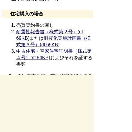
住宅購入の場合
売買契約書の写し
耐震性報告書（様式第２号）(rtf
69KB)
または
耐震化実施計画書（様
式第３号）(rtf 69KB)
中古住宅・空家住宅証明書（様式第
４号）(rtf 84KB)
およびそれを証する
書類
２，３は中古住宅・空家住宅の場合のみ
必要
その他特別な場合
（胎児がいる場合）母子健康手帳な
ど、妊娠を証明する書類の写し
（店舗併用住宅の場合）住宅部分の面
積がわかる求積図など