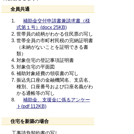
全員共通
補助金交付申請書兼請求書（様
式第１号）(docx 25KB)
世帯員の続柄がわかる住民票の写し
世帯全員の市町村民税の完納証明書
（未納がないことを証明できる書
類）
対象住宅の登記事項証明書
対象住宅の平面図
補助対象経費の領収書の写し
振込先口座の金融機関名、支店名、
種別、口座番号および口座名義がわ
かる通帳等の写し
補助金、支援金に係るアンケー
ト(pdf 112KB)
住宅を新築の場合
工事請負契約書の写し