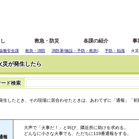
らし
救急・防災
各課の紹介
事
協働安全課
救急・消防
消防署(施設・予防・救急)
予防・知識
火災
火災が発生したら
ワード検索
発生したとき、その現場に居合わせたときは、あわてずに「通報」「初
大声で「火事だ！」と叫び、隣近所に助けを求める。
どんなに小さな火事でも、ただちに119番通報をする。
 通報