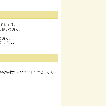
付近にする。
り除いておく。
ておく。
立しておく。
○○小学校の東○○メートルのところで