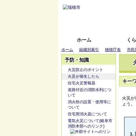
ホーム
く
ホーム
組織別索引
穂積庁舎
市民
予防・知識
火災防止のポイント
火災が発生したら
キー
住宅火災警報器
道路付近の消防水利につ
いて
火災が
消火栓の設置・使用等に
ょう。
ついて
住宅用消火器について
電気火災について(岐阜市
消防本部へのリンク)
1.