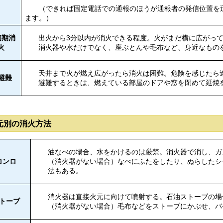
（できれば固定電話での通報のほうが通報者の発信位置を迅
ます。）
 初期消
出火から3分以内が消火できる程度。火がまだ横に広がっ
火
消火器や水だけでなく、座ぶとんや毛布など、身近なもの
天井まで火が燃え広がったら消火は困難。危険を感じたら
 避難
避難するときは、燃えている部屋のドアや窓を閉めて延焼
元別の消火方法
油なべの場合、水をかけるのは厳禁。消火器で消し、ガ
コンロ
（消火器がない場合）なべにふたをしたり、ぬらしたシ
法もある。
消火器は直接火元に向けて噴射する。石油ストーブの場
トーブ
（消火器がない場合）毛布などをストーブにかぶせ、バ