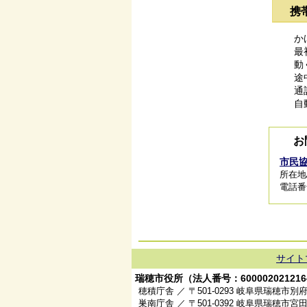
携
か
最
動
途
通
自
お
市民
所在地/
電話番号/
サイト
瑞穂市役所（法人番号：600002021216
穂積庁舎 ／ 〒501-0293 岐阜県瑞穂市別府
巣南庁舎 ／ 〒501-0392 岐阜県瑞穂市宮田