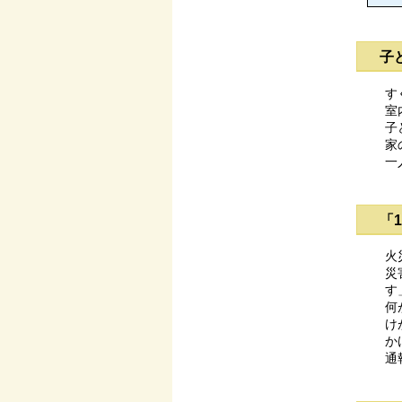
子
す
室
子
家
一
「
火
災
す
何
け
か
通