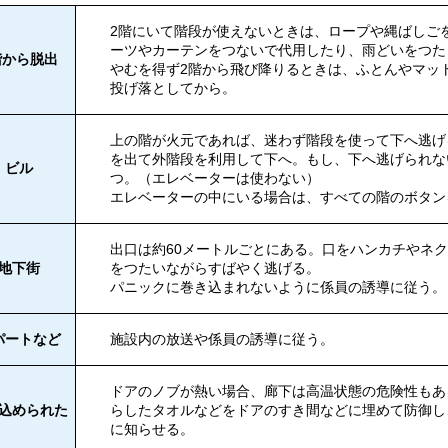
2階にいて階段が使えないときは、ロープや縄ばしご
ーツやカーテンをつないで代用したり、雨どいをつた
階から脱出
やむを得ず2階から飛び降りるときは、ふとんやマッ
投げ落としてから。
上の階が火元であれば、迷わず階段を使って下へ逃げ
を出て外階段を利用して下へ。もし、下へ逃げられな
ビル
つ。（エレベーターは使わない）
エレベーターの中にいる場合は、すべての階のボタン
出口は約60メートルごとにある。口をハンカチやネ
地下街
をつたいながらすばやく逃げる。
パニックに巻き込まれないように係員の誘導に従う。
パートなど
施設内の放送や係員の誘導に従う。
ドアのノブが熱い場合、廊下は高温状態の危険性もあ
込められた
らしたタオルなどをドアのすき間などに埋めて防御し
に知らせる。