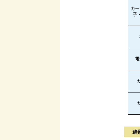
カー
子
電
避