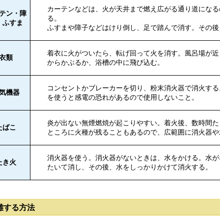
カーテンなどは、火が天井まで燃え広がる通り道になる
テン・障
る。
・ふすま
ふすまや障子などはけり倒し、足で踏んで消す。その後
着衣に火がついたら、転げ回って火を消す。風呂場が近
衣類
からかぶるか、浴槽の中に飛び込む。
コンセントかブレーカーを切り、粉末消火器で消火する
気機器
を使うと感電の恐れがあるので使用しないこと。
炎が出ない無煙燃焼が起こりやすい。着火後、数時間た
たばこ
ところに火種が残ることもあるので、広範囲に消火器や
消火器を使う。消火器がないときは、水をかける。水が
たき火
たいて消し、その後、水をしっかりかけて消火する。
難する方法