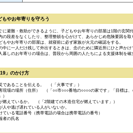
どもやお年寄りを守ろう
ぐに避難・救助ができるように、子どもやお年寄りの部屋は1階の玄関
内の段差をなくしたり、整理整頓を心がけて、あらかじめ危険要因を取
どもやお年寄りの部屋は、就寝前に必ず家族が火元の確認をする。
の中に一人だけ残して外出するときは、念のために隣近所にひと声かけ
人暮しのお年寄りの場合は、普段から周囲の人たちによる支援体制を確
119」のかけ方
災であることを伝える。 （「火事です」）
害現場の場所（住所） （「○○市○○○番地の○○○○の家です」「目標は、
」）
が燃えているか。 （「2階建ての木造住宅が燃えています」）
が人や逃げ遅れている人がいないか。
けている電話番号（携帯電話の場合は携帯電話の番号）
報者の氏名