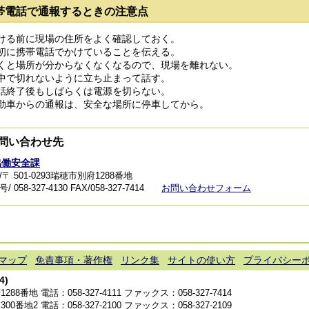
帯電話で通報するときの注意点
ける前に現場の住所をよく確認しておく。
初に携帯電話でかけていることを伝える。
くと場所が分からなくなくなるので、現場を離れない。
中で切れないように立ち止まって話す。
話終了後もしばらくは電源を切らない。
動車からの通報は、安全な場所に停車してから。
問い合わせ先
協働安全課
〒 501-0293瑞穂市別府1288番地
 058-327-4130
FAX/058-327-7414
お問い合わせフォーム
マップ
免責事項・著作権
リンク集
サイトの使い方
プライバシー
4)
1288番地 電話：
058-327-4111
ファックス：058-327-7414
300番地2 電話：
058-327-2100
ファックス：058-327-2109