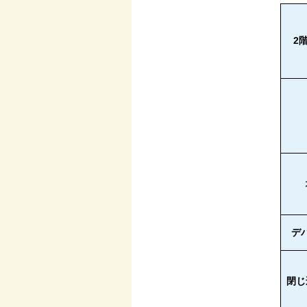
2
デ
閉じ