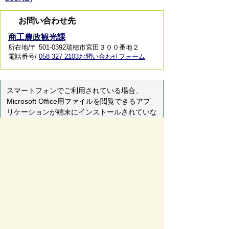
お問い合わせ先
商工農政観光課
所在地/〒 501-0392瑞穂市宮田３００番地２
電話番号/
058-327-2103
お問い合わせフォーム
スマートフォンでご利用されている場合、
Microsoft Office用ファイルを閲覧できるアプ
リケーションが端末にインストールされていな
いことがございます。その場合、Microsoft
Officeまたは無償のMicrosoft社製ビューアーア
プリケーションの入っているPC端末などをご
利用し閲覧をお願い致します。
ページの先頭へ戻る
サイトマップ
免責事項・著作権
リンク集
サイト
の使い方
プライバシーポリシー