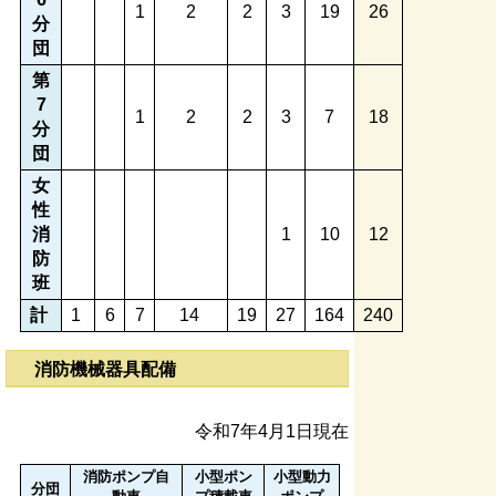
1
2
2
3
19
26
分
団
第
7
1
2
2
3
7
18
分
団
女
性
消
1
10
12
防
班
計
1
6
7
14
19
27
164
240
消防機械器具配備
令和7年4月1日現在
消防ポンプ自
小型ポン
小型動力
分団