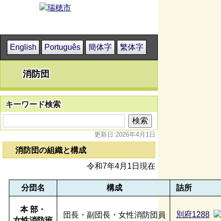
English
Português
簡体字
繁体字
消防団
キーワード検索
更新日:2026年4月1日
消防団の組織と構成
令和7年4月1日現在
分団名
構成
詰所
本 部・
別府1288
団長・副団長・女性消防団員
女性消防班