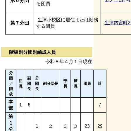
田之上197-4
第６分団
る団員
生津小校区に居住または勤務
生津内宮町2丁
第７分団
する団員
階級別分団別編成人員
令和８年４月１日現在
分
団
副
分
団
部
班
／
団
団
副分団長
団員
計
長
長
長
階
長
長
級
本
1
6
7
部
第
1
1
２
３
３
23
29
分