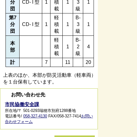
分
CD- I 型
1
積
1
3
1
団
載
級
第7
軽
B-
分
CD- I 型
1
積
1
3
1
団
載
級
軽
B-
本
積
1
2
4
部
載
級
計
7
11
20
上表のほか、本部が防災活動車（軽車両）
を１台保有しています。
お問い合わせ先
市民協働安全課
所在地/〒 501-0293瑞穂市別府1288番地
電話番号/
058-327-4130
FAX/058-327-7414
お問い
合わせフォーム