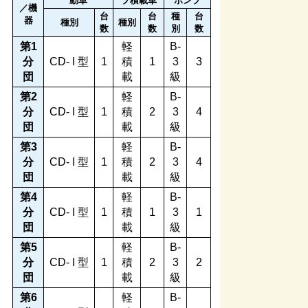
動車
プ積載車
ポンプ
／機
台
台
種
台
器
種別
種別
数
数
別
数
第1
軽
B-
分
CD- I 型
1
積
1
3
3
団
載
級
第2
軽
B-
分
CD- I 型
1
積
2
3
4
団
載
級
第3
軽
B-
分
CD- I 型
1
積
2
3
4
団
載
級
第4
軽
B-
分
CD- I 型
1
積
1
3
1
団
載
級
第5
軽
B-
分
CD- I 型
1
積
2
3
2
団
載
級
第6
軽
B-