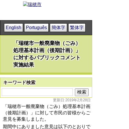
English
Português
簡体字
繁体字
「瑞穂市一般廃棄物（ごみ）
処理基本計画（後期計画）」
に対するパブリックコメント
実施結果
キーワード検索
更新日:2019年2月28日
「瑞穂市一般廃棄物（ごみ）処理基本計画
（後期計画）」に対して市民の皆様からご
意見を募集しました。
期間中にありました意見は以下のとおりで