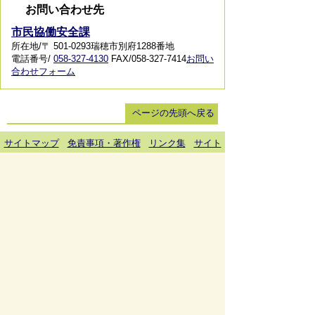
お問い合わせ先
市民協働安全課
所在地/〒 501-0293瑞穂市別府1288番地
電話番号/
058-327-4130
FAX/058-327-7414
お問い
合わせフォーム
ページの先頭へ戻る
サイトマップ
免責事項・著作権
リンク集
サイト
の使い方
プライバシーポリシー
瑞穂市役所（法人番号：6000020212164)
穂積庁舎 ／ 〒501-0293 岐阜県瑞穂市別府1288番
地 電話：
058-327-4111
ファックス：058-327-7414
巣南庁舎 ／ 〒501-0392 岐阜県瑞穂市宮田300番地
2 電話：
058-327-2100
ファックス：058-327-2109
開庁時間 ／午前9時00分より午後4時30分(土曜日、
日曜日、祝日、休日、年末年始は除く)