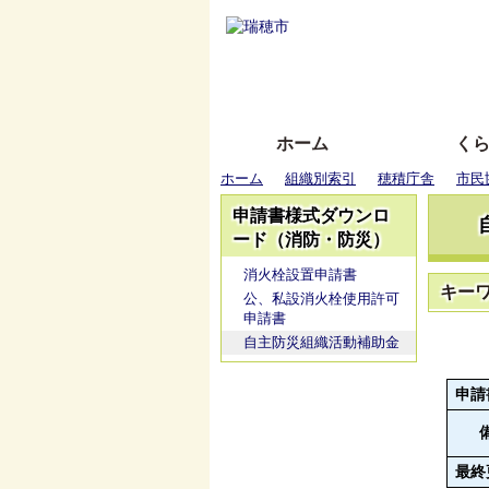
ホーム
く
ホーム
組織別索引
穂積庁舎
市民
申請書様式ダウンロ
ード（消防・防災）
消火栓設置申請書
キー
公、私設消火栓使用許可
申請書
自主防災組織活動補助金
申請
最終