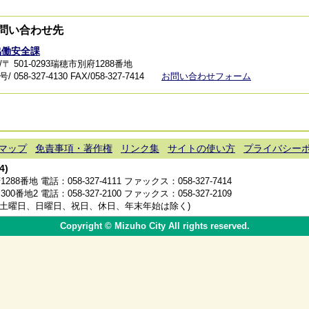
問い合わせ先
協働安全課
〒 501-0293瑞穂市別府1288番地
 058-327-4130
FAX/058-327-7414
お問い合わせフォーム
マップ
免責事項・著作権
リンク集
サイトの使い方
プライバシー
4)
1288番地 電話：
058-327-4111
ファックス：058-327-7414
300番地2 電話：
058-327-2100
ファックス：058-327-2109
分(土曜日、日曜日、祝日、休日、年末年始は除く)
Copyright © Mizuho City All rights reserved.