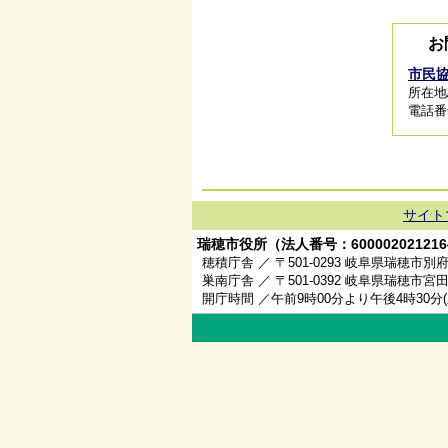
お
市民
所在地/
電話番号/
サイト
瑞穂市役所（法人番号：600002021216
穂積庁舎 ／ 〒501-0293 岐阜県瑞穂市別府
巣南庁舎 ／ 〒501-0392 岐阜県瑞穂市宮田
開庁時間 ／午前9時00分より午後4時30