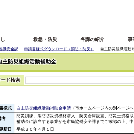
らし
救急・防災
各課の紹介
事
協働安全課
申請書様式ダウンロード（消防・防災）
自主防災組織活動
自主防災組織活動補助金
ワード検索
書様式
自主防災組織活動補助金申請
（市ホームページ内の別ページへ
防災訓練、消防防災資機材購入、防災倉庫設置、防災士資格取
備考
補助金に該当する事業かを市民協働安全課までご確認の上、申
更新日
平成３０年４月１日