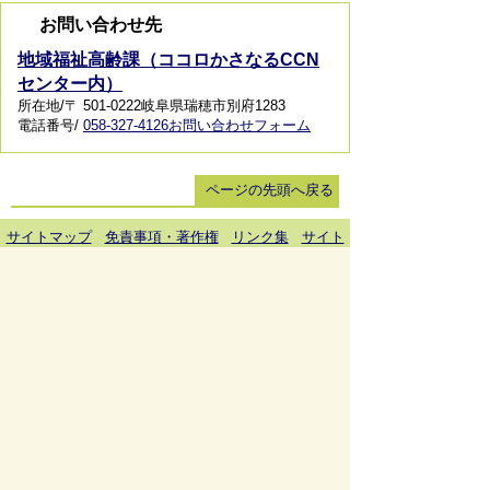
お問い合わせ先
地域福祉高齢課（ココロかさなるCCN
センター内）
所在地/〒 501-0222岐阜県瑞穂市別府1283
電話番号/
058-327-4126
お問い合わせフォーム
ページの先頭へ戻る
サイトマップ
免責事項・著作権
リンク集
サイト
の使い方
プライバシーポリシー
瑞穂市役所（法人番号：6000020212164)
穂積庁舎 ／ 〒501-0293 岐阜県瑞穂市別府1288番
地 電話：
058-327-4111
ファックス：058-327-7414
巣南庁舎 ／ 〒501-0392 岐阜県瑞穂市宮田300番地
2 電話：
058-327-2100
ファックス：058-327-2109
開庁時間 ／午前9時00分より午後4時30分(土曜日、
日曜日、祝日、休日、年末年始は除く)