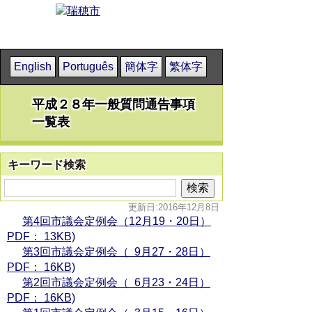
English
Português
簡体字
繁体字
平成２８年一般質問通告事項
一覧表
キーワード検索
更新日:2016年12月8日
第4回市議会定例会（12月19・20日）
PDF： 13KB)
第3回市議会定例会（ 9月27・28日）
PDF： 16KB)
第2回市議会定例会（ 6月23・24日）
PDF： 16KB)