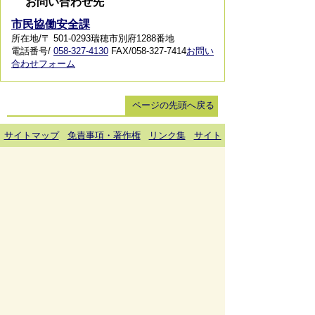
お問い合わせ先
市民協働安全課
所在地/〒 501-0293瑞穂市別府1288番地
電話番号/
058-327-4130
FAX/058-327-7414
お問い
合わせフォーム
ページの先頭へ戻る
サイトマップ
免責事項・著作権
リンク集
サイト
の使い方
プライバシーポリシー
瑞穂市役所（法人番号：6000020212164)
穂積庁舎 ／ 〒501-0293 岐阜県瑞穂市別府1288番
地 電話：
058-327-4111
ファックス：058-327-7414
巣南庁舎 ／ 〒501-0392 岐阜県瑞穂市宮田300番地
2 電話：
058-327-2100
ファックス：058-327-2109
開庁時間 ／午前9時00分より午後4時30分(土曜日、
日曜日、祝日、休日、年末年始は除く)