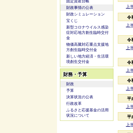
固定資産台帳
上半
財政事情の公表
財政シミュレーション
令
宝くじ
上半
新型コロナウイルス感染
症対応地方創生臨時交付
金
令
物価高騰対応重点支援地
上半
方創生臨時交付金
新しい地方経済・生活環
境創生交付金
令
上半
財務・予算
令
財政
上半
予算
決算状況の公表
平
行政改革
上半
ふるさと応援基金の活用
状況について
平
上半