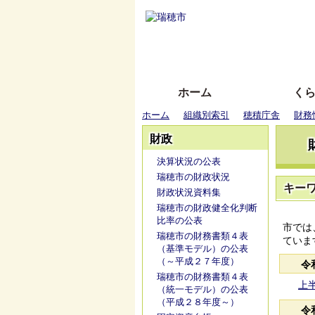
ホーム
く
ホーム
組織別索引
穂積庁舎
財務
財政
決算状況の公表
瑞穂市の財政状況
キー
財政状況資料集
瑞穂市の財政健全化判断
比率の公表
市では
瑞穂市の財務書類４表
ていま
（基準モデル）の公表
（～平成２７年度）
令
瑞穂市の財務書類４表
上半
（統一モデル）の公表
（平成２８年度～）
令