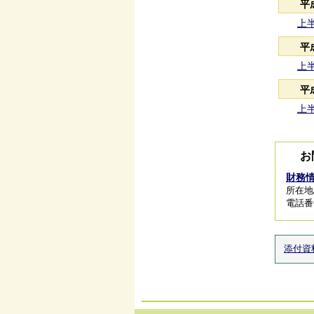
平
上半
平
上半
平
上半
お
財務
所在地/
電話番号/
添付資