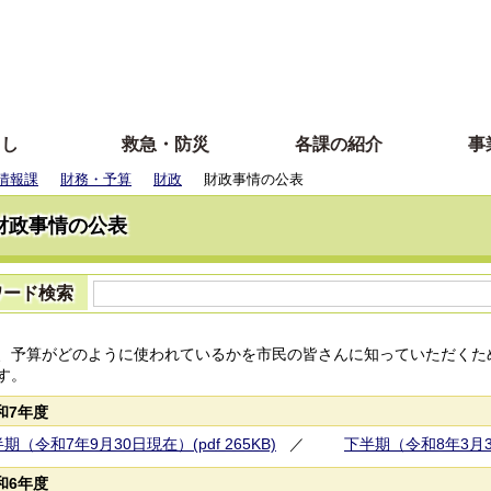
らし
救急・防災
各課の紹介
事
情報課
財務・予算
財政
財政事情の公表
財政事情の公表
ワード検索
、予算がどのように使われているかを市民の皆さんに知っていただくた
す。
和7年度
期（令和7年9月30日現在）(pdf 265KB)
／
下半期（令和8年3月31日
和6年度