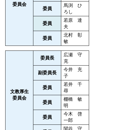
委員会
馬渕 ひ
委員
ろし
若原 達
委員
夫
北村 彰
委員
敏
広瀬 守
委員長
克
今井 充
副委員長
子
若井 千
委員
尋
文教厚生
委員会
棚橋 敏
委員
明
今木 啓
委員
一郎
関谷 守