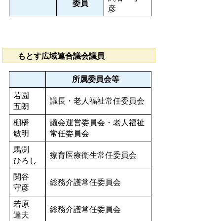
委員
彦
もとす広域連合議会議員
所属委員会等
若園
議長・老人福祉常任委員会
五朗
棚橋
議会運営委員会・老人福祉
敏明
常任委員会
馬渕
療育医療衛生常任委員会
ひろし
関谷
総務介護常任委員会
守彦
若原
総務介護常任委員会
達夫