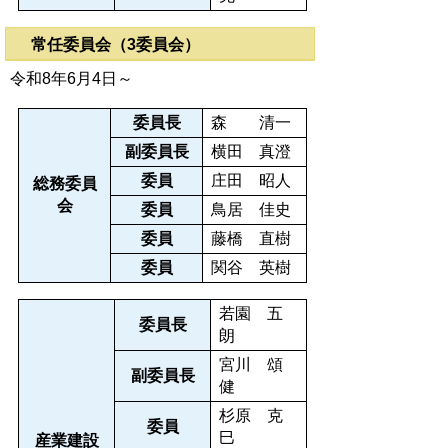
常任委員会（3委員会）
令和8年6月4日～
委員長
森 清一
副委員長
横田 真澄
委員
庄田 昭人
総務委員
会
委員
鳥居 佳史
委員
藤橋 直樹
委員
関谷 英樹
若園 五
委員長
朗
宮川 頌
副委員長
健
杉原 克
委員
巳
産業建設