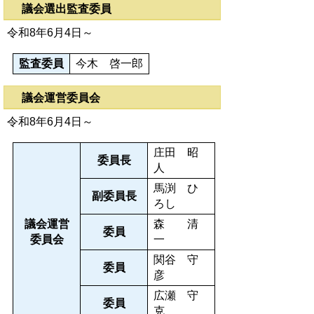
議会選出監査委員
令和8年6月4日～
監査委員
今木 啓一郎
議会運営委員会
令和8年6月4日～
庄田 昭
委員長
人
馬渕 ひ
副委員長
ろし
議会運営
森 清
委員
委員会
一
関谷 守
委員
彦
広瀬 守
委員
克