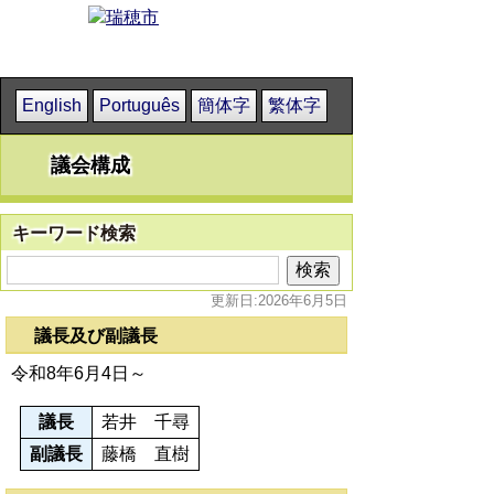
English
Português
簡体字
繁体字
議会構成
キーワード検索
更新日:2026年6月5日
議長及び副議長
令和8年6月4日～
議長
若井 千尋
副議長
藤橋 直樹