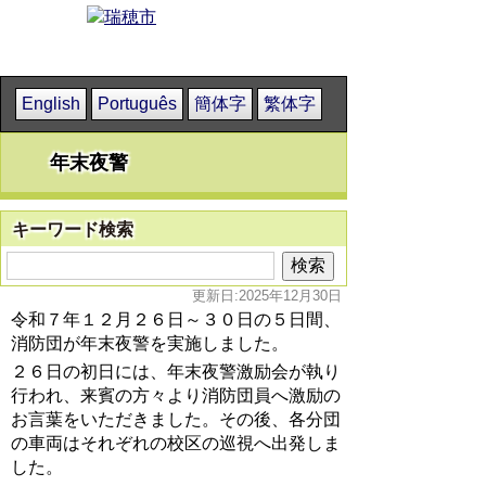
English
Português
簡体字
繁体字
年末夜警
キーワード検索
更新日:2025年12月30日
令和７年１２月２６日～３０日の５日間、
消防団が年末夜警を実施しました。
２６日の初日には、年末夜警激励会が執り
行われ、来賓の方々より消防団員へ激励の
お言葉をいただきました。その後、各分団
の車両はそれぞれの校区の巡視へ出発しま
した。