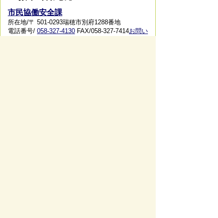
市民協働安全課
所在地/〒 501-0293瑞穂市別府1288番地
電話番号/
058-327-4130
FAX/058-327-7414
お問い
合わせフォーム
ページの先頭へ戻る
サイトマップ
免責事項・著作権
リンク集
サイト
の使い方
プライバシーポリシー
瑞穂市役所（法人番号：6000020212164)
穂積庁舎 ／ 〒501-0293 岐阜県瑞穂市別府1288番
地 電話：
058-327-4111
ファックス：058-327-7414
巣南庁舎 ／ 〒501-0392 岐阜県瑞穂市宮田300番地
2 電話：
058-327-2100
ファックス：058-327-2109
開庁時間 ／午前9時00分より午後4時30分(土曜日、
日曜日、祝日、休日、年末年始は除く)
Copyright © Mizuho City All rights reserved.