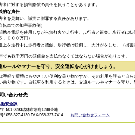
害者に対する損害賠償の責任を負うことがあります。
義的な責任
害者を見舞い、誠実に謝罪する責任があります。
自転車での加害事故例）
間携帯電話を使用しながら無灯火で走行中、歩行者と衝突。歩行者は転
５，０００万円）
道上を走行中に歩行者と接触。歩行者は転倒し、大けがをした。（損害
年でも数千万円の賠償金を支払わなくてはならない場合があります。
通ルールやマナーを守り、安全運転を心がけましょう。
は手軽で環境にもやさしい便利な乗り物ですが、その利用を誤ると自ら
い乗り物です。自転車を利用するときは、交通ルールやマナーを守り、
問い合わせ先
協働安全課
〒 501-0293瑞穂市別府1288番地
 058-327-4130
FAX/058-327-7414
お問い合わせフォーム