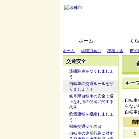
ホーム
く
ホーム
組織別索引
穂積庁舎
市民
交通安全
迷惑駐車をなくしましょ
う
キー
自転車の交通ルールを守
りましょう！
岐阜県自転車の安全で適
自転車
正な利用の促進に関する
らない
条例
自転車
飲酒運転を根絶しましょ
う！
自
県民交通安全の日
自転車の違反行為に対す
１
る交通反則通告制度（青