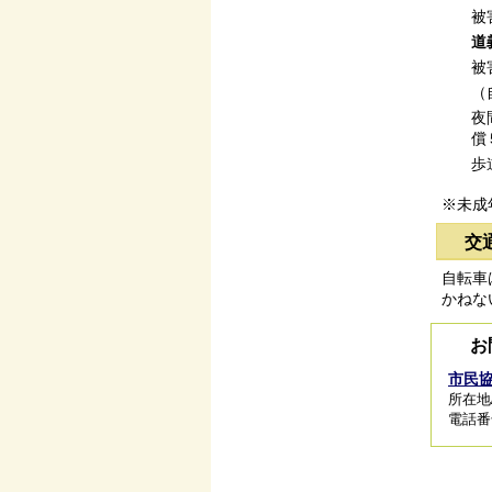
被
道
被
（
夜
償
歩
※未成
交
自転車
かねな
お
市民
所在地/
電話番号/