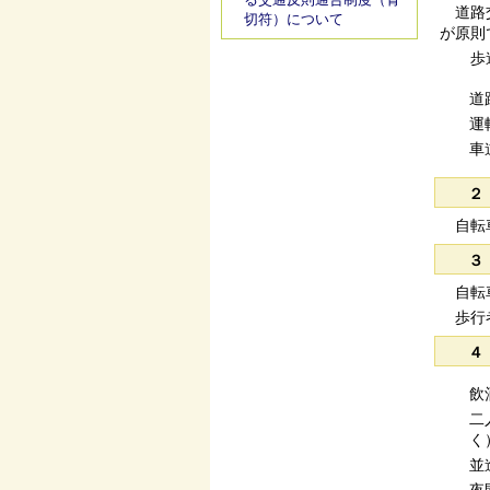
道路交
切符）について
が原則
歩道
道
運
車
２
自転車
３
自転車
歩行者
４
飲
二
く
並