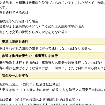
通法上、自転車は軽車両と位置づけられています。したがって、歩道
です。
を通行できるのは
路標識等で指定された場合
転者が１３歳未満の子どもと７０歳以上の高齢者等の場合
道または交通の状況からみてやむをえない場合
 車道は左側を通行
はそれぞれの道路の左側に寄って通行しなければなりません。
 歩道は歩行者優先で、車道寄りを徐行
が歩道を通行する場合は、車道寄りの部分を原則徐行しなければなり
の通行を妨げるような場合には、一時停止、または自転車から降りて
 安全ルールを守る
酒運転は禁止 （自転車も飲酒運転は禁止）
人乗りは禁止 （１６歳以上の者が、幼児２人を幼児２人同乗用自転車
）
進は禁止 （並進可の標識のある場所以外では並進禁止）