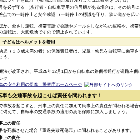
間はライトを点灯 （夜間は前照灯及び尾灯または反射材をつける）
号を必ず守る （歩行者・自転車専用の信号機がある場合は、その信号
差点での一時停止と安全確認 （一時停止の標識を守り、狭い道から広
か、傘さし運転、携帯電話で会話やメールをしながらの運転や、携帯
の運転は、大変危険ですので禁止されています。
 子どもはヘルメットを着用
幼児（１３歳未満の者）の保護責任者は、児童・幼児を自転車に乗車さ
ょう。
通法が改正され、平成25年12月1日から自転車の路側帯通行が道路左
ンク
車の安全利用の促進」警察庁ホームページ
転車も交通事故を起こせば責任を問われます！
で事故を起こすと、刑事上の責任に加えて民事上の責任が問われる場合
に備えて、自転車の交通事故の適用のある保険に加入しましょう。
事上の責任
手を死傷させた場合「重過失致死傷罪」に問われることがあります。
事上の責任