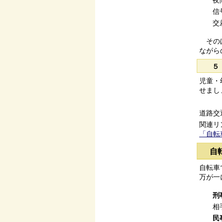
夜
信
交
そのほ
ながら
５
児童・
せまし
道路交
関連リ
「自転
自
自転車
万が一
刑
相
民