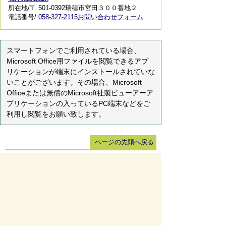
所在地/〒 501-0392瑞穂市宮田３００番地２
電話番号/
058-327-2115
お問い合わせフォーム
スマートフォンでご利用されている場合、
Microsoft Office用ファイルを閲覧できるアプ
リケーションが端末にインストールされていな
いことがございます。その場合、Microsoft
Officeまたは無償のMicrosoft社製ビューアーア
プリケーションの入っているPC端末などをご
利用し閲覧をお願い致します。
ページの先頭へ戻る
サイトマップ
免責事項・著作権
リンク集
サイト
の使い方
プライバシーポリシー
瑞穂市役所（法人番号：6000020212164)
穂積庁舎 ／ 〒501-0293 岐阜県瑞穂市別府1288番
地 電話：
058-327-4111
ファックス：058-327-7414
巣南庁舎 ／ 〒501-0392 岐阜県瑞穂市宮田300番地